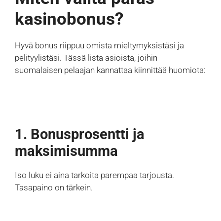
kasinobonus?
Hyvä bonus riippuu omista mieltymyksistäsi ja
pelityylistäsi. Tässä lista asioista, joihin
suomalaisen pelaajan kannattaa kiinnittää huomiota:
1. Bonusprosentti ja
maksimisumma
Iso luku ei aina tarkoita parempaa tarjousta.
Tasapaino on tärkein.