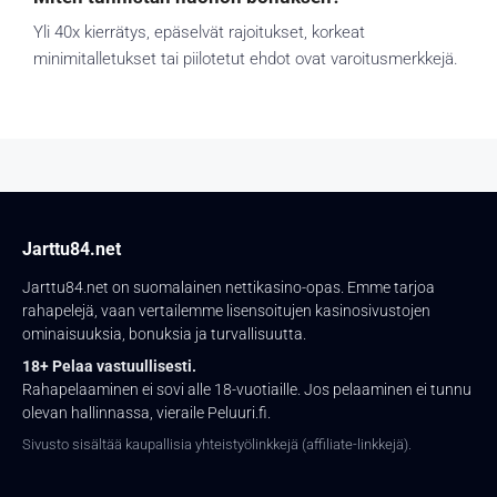
Yli 40x kierrätys, epäselvät rajoitukset, korkeat
minimitalletukset tai piilotetut ehdot ovat varoitusmerkkejä.
Jarttu84.net
Jarttu84.net on suomalainen nettikasino-opas. Emme tarjoa
rahapelejä, vaan vertailemme lisensoitujen kasinosivustojen
ominaisuuksia, bonuksia ja turvallisuutta.
18+ Pelaa vastuullisesti.
Rahapelaaminen ei sovi alle 18-vuotiaille. Jos pelaaminen ei tunnu
olevan hallinnassa, vieraile
Peluuri.fi
.
Sivusto sisältää kaupallisia yhteistyölinkkejä (affiliate-linkkejä).