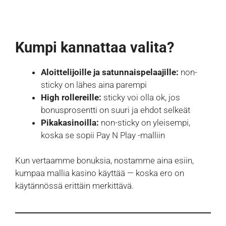
Kumpi kannattaa valita?
Aloittelijoille ja satunnaispelaajille:
non-
sticky on lähes aina parempi
High rollereille:
sticky voi olla ok, jos
bonusprosentti on suuri ja ehdot selkeät
Pikakasinoilla:
non-sticky on yleisempi,
koska se sopii Pay N Play -malliin
Kun vertaamme bonuksia, nostamme aina esiin,
kumpaa mallia kasino käyttää — koska ero on
käytännössä erittäin merkittävä.