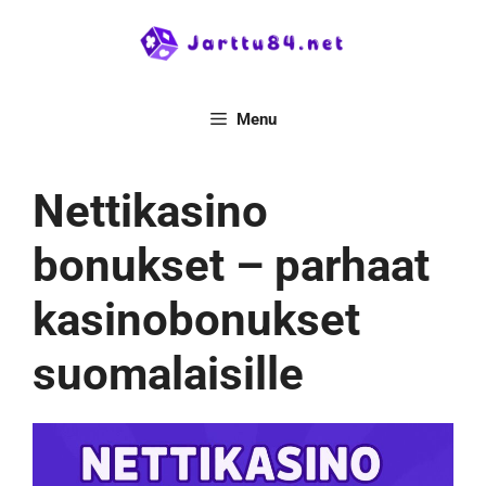
Skip
to
content
Menu
Nettikasino
bonukset – parhaat
kasinobonukset
suomalaisille