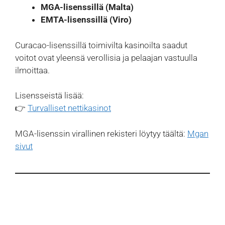
MGA-lisenssillä (Malta)
EMTA-lisenssillä (Viro)
Curacao-lisenssillä toimivilta kasinoilta saadut
voitot ovat yleensä verollisia ja pelaajan vastuulla
ilmoittaa.
Lisensseistä lisää:
👉
Turvalliset nettikasinot
MGA-lisenssin virallinen rekisteri löytyy täältä:
Mgan
sivut