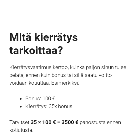
Mitä kierrätys
tarkoittaa?
Kierrätysvaatimus kertoo, kuinka paljon sinun tulee
pelata, ennen kuin bonus tai sillä saatu voitto
voidaan kotiuttaa. Esimerkiksi:
Bonus: 100 €
Kierrätys: 35x bonus
Tarvitset
35 × 100 € = 3500 €
panostusta ennen
kotiutusta.