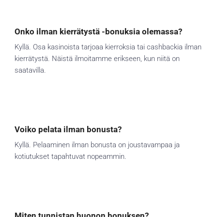
Onko ilman kierrätystä -bonuksia olemassa?
Kyllä. Osa kasinoista tarjoaa kierroksia tai cashbackia ilman
kierrätystä. Näistä ilmoitamme erikseen, kun niitä on
saatavilla.
Voiko pelata ilman bonusta?
Kyllä. Pelaaminen ilman bonusta on joustavampaa ja
kotiutukset tapahtuvat nopeammin.
Miten tunnistan huonon bonuksen?