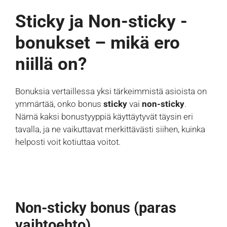
Sticky ja Non-sticky -
bonukset – mikä ero
niillä on?
Bonuksia vertaillessa yksi tärkeimmistä asioista on
ymmärtää, onko bonus
sticky
vai
non-sticky
.
Nämä kaksi bonustyyppiä käyttäytyvät täysin eri
tavalla, ja ne vaikuttavat merkittävästi siihen, kuinka
helposti voit kotiuttaa voitot.
Non-sticky bonus (paras
vaihtoehto)