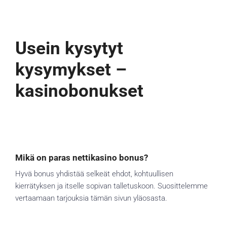
Usein kysytyt
kysymykset –
kasinobonukset
Mikä on paras nettikasino bonus?
Hyvä bonus yhdistää selkeät ehdot, kohtuullisen
kierrätyksen ja itselle sopivan talletuskoon. Suosittelemme
vertaamaan tarjouksia tämän sivun yläosasta.