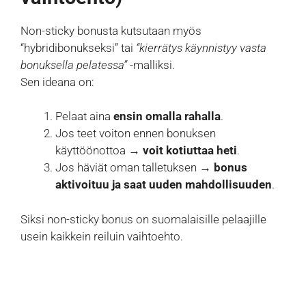
Non-sticky bonusta kutsutaan myös
“hybridibonukseksi” tai
“kierrätys käynnistyy vasta
bonuksella pelatessa”
-malliksi.
Sen ideana on:
Pelaat aina
ensin omalla rahalla
.
Jos teet voiton ennen bonuksen
käyttöönottoa →
voit kotiuttaa heti
.
Jos häviät oman talletuksen →
bonus
aktivoituu ja saat uuden mahdollisuuden
.
Siksi non-sticky bonus on suomalaisille pelaajille
usein kaikkein reiluin vaihtoehto.